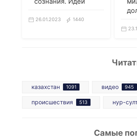
сознания. Идеи
ми
до
26.01.2023
1440
23.
Читат
казахстан
видео
1091
945
происшествия
нур-сул
513
Самые по