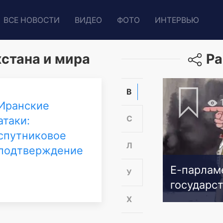
ВСЕ НОВОСТИ
ВИДЕО
ФОТО
ИНТЕРВЬЮ
стана и мира
Ра
В
Иранские
атаки:
С
спутниковое
Л
подтверждение
Е-парлам
У
государст
Х