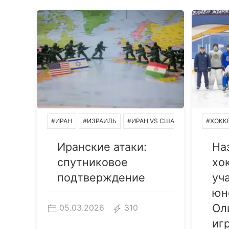
#ИРАН
#ИЗРАИЛЬ
#ИРАН VS США
#ХОКК
Иранские атаки:
На
спутниковое
хо
подтверждение
уч
юн
Ол
05.03.2026
310
иг