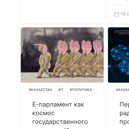
18.
#КАЗАХСТАН
#IT
#ПОЛИТИКА
#МИРОВОЗЗРЕН
#КАЗА
Е-парламент как
Пе
космос
ра
государственного
пр