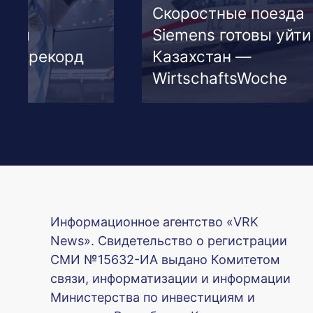
ые поезда
Сборная Казахстана
отовы уйти в
по хоккею совершил
н —
сенсацию в Риге.
ftsWoche
Видео
Информационное агентство «VRK
News». Свидетельство о регистрации
СМИ №15632-ИА выдано Комитетом
связи, информатизации и информации
Министерства по инвестициям и