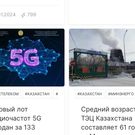
01.2024
799
ИЕ
ХТЕЛЕКОМ
#МЫСЛИ ВСЛУХ
#КАЗАХСТАН
#БИЗНЕС
#КАЗАХСТАН
#МЦРИАП РК
#МИНЭНЕРГО 
#МУСИН БАГ
рвый лот
Средний возрас
диочастот 5G
ТЭЦ Казахстана
одан за 133
составляет 61 г