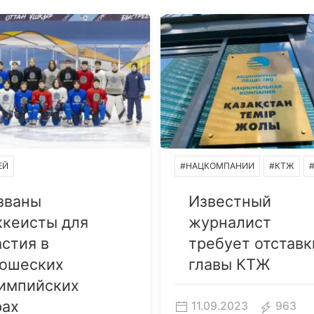
ЕЙ
#НАЦКОМПАНИИ
#КТЖ
званы
Известный
ккеисты для
журналист
астия в
требует отставк
ошеских
главы КТЖ
импийских
рах
11.09.2023
963