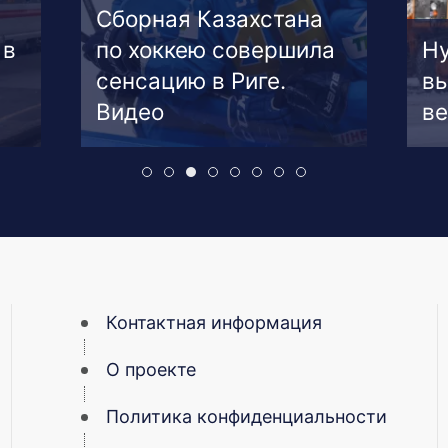
Ну
а
Нур-Султан: снега
су
выпало больше, чем за
Св
весь месяц
Ви
Контактная информация
О проекте
Политика конфиденциальности