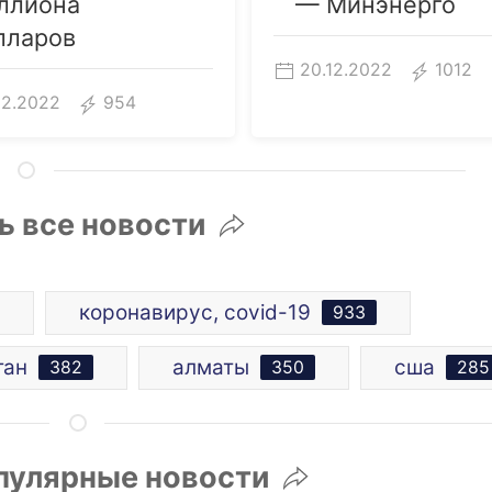
ллиона
— Минэнерго
лларов
20.12.2022
1012
12.2022
954
ь все новости
коронавирус, covid-19
933
тан
алматы
сша
382
350
285
пулярные новости