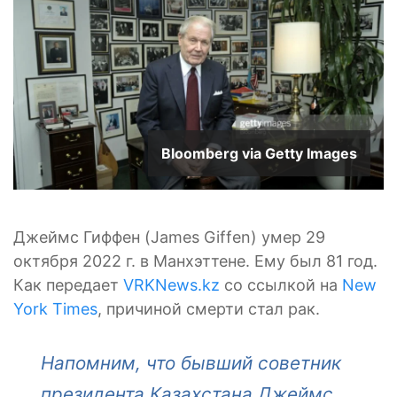
Bloomberg via Getty Images
Джеймс Гиффен (James Giffen) умер 29
октября 2022 г. в Манхэттене. Ему был 81 год.
Как передает
VRKNews.kz
со ссылкой на
New
York Times
, причиной смерти стал рак.
Напомним, что бывший советник
президента Казахстана Джеймс