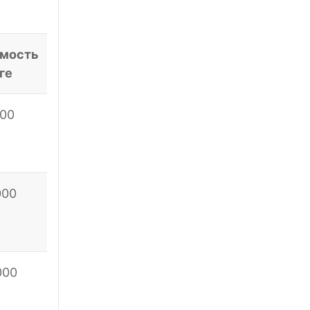
мость
ге
000
000
000