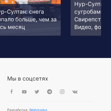
Нур-Султан 
р-Султан: снега
сугробами.
пало больше, чем за
Свирепствуе
сь месяц
Видео, фото
Мы в соцсетях
Разработка:
Webmarka