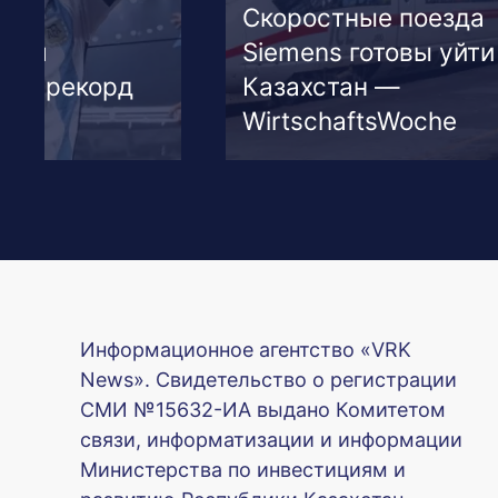
й
Скоростные поезда
неля
Siemens готовы уйти
бил рекорд
Казахстан —
м
WirtschaftsWoche
Информационное агентство «VRK
News». Свидетельство о регистрации
СМИ №15632-ИА выдано Комитетом
связи, информатизации и информации
Министерства по инвестициям и