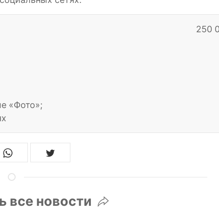
250 
е «Фото»;
ях
ь все новости