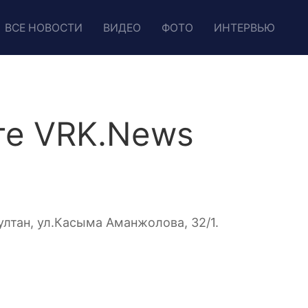
ВСЕ НОВОСТИ
ВИДЕО
ФОТО
ИНТЕРВЬЮ
те VRK.News
ултан, ул.Касыма Аманжолова, 32/1.