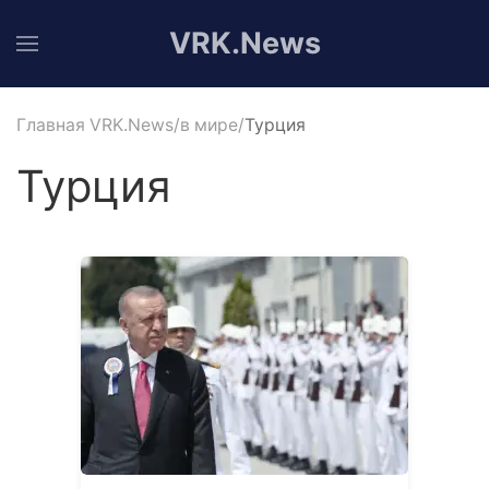
VRK.News
Главная VRK.News
в мире
Турция
Турция