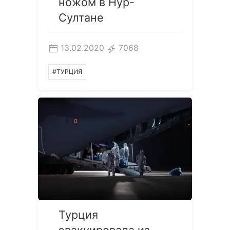
ножом в Нур-
Султане
13.02.2020
7068
#ТУРЦИЯ
Турция