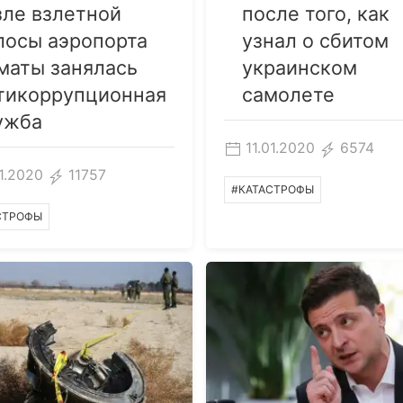
зле взлетной
после того, как
лосы аэропорта
узнал о сбитом
маты занялась
украинском
тикоррупционная
самолете
ужба
11.01.2020
6574
01.2020
11757
#КАТАСТРОФЫ
СТРОФЫ