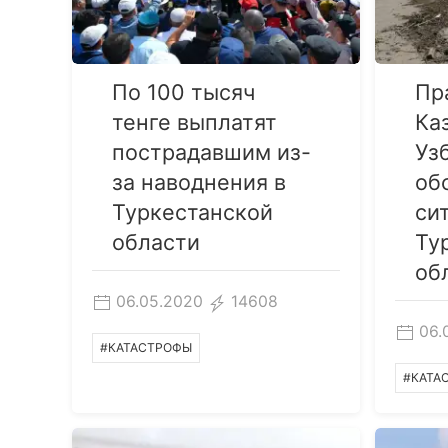
По 100 тысяч
Пр
тенге выплатят
Ка
пострадавшим из-
Уз
за наводнения в
об
Туркестанской
си
области
Ту
об
06.05.2020
14608
06.
#КАТАСТРОФЫ
#КАТА