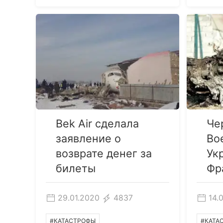
Bek Air сделала
Че
заявление о
Bo
возврате денег за
Укр
билеты
Фр
29.01.2020
4837
14.
#КАТАСТРОФЫ
#КАТА