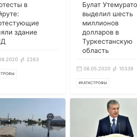
отесты в
Булат Утемурат
йруте:
выделил шесть
отестующие
миллионов
няли здание
долларов в
ИД
Туркестанскую
область
08.2020
2263
08.05.2020
10339
СТРОФЫ
#КАТАСТРОФЫ