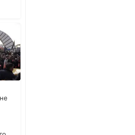
ане
го