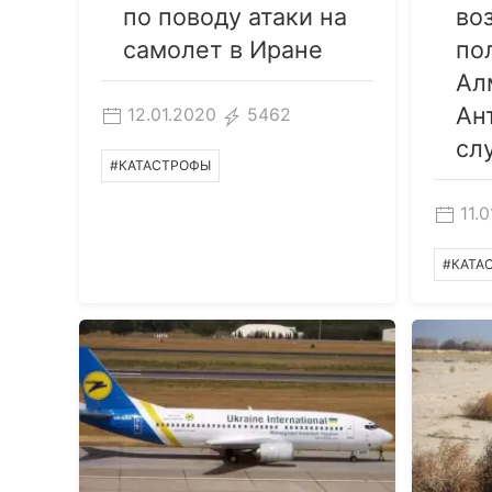
по поводу атаки на
во
самолет в Иране
по
Ал
Ан
12.01.2020
5462
сл
#КАТАСТРОФЫ
11.
#КАТА