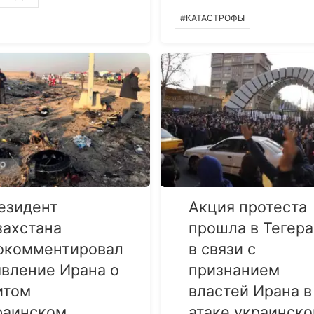
#КАТАСТРОФЫ
езидент
Акция протеста
захстана
прошла в Тегер
окомментировал
в связи с
явление Ирана о
признанием
итом
властей Ирана в
раинском
атаке украинско