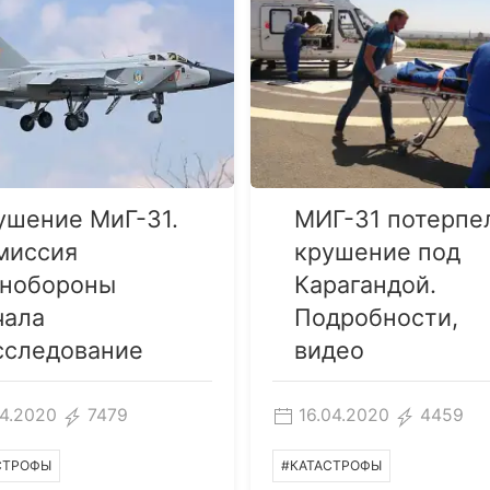
ушение МиГ-31.
МИГ-31 потерпе
миссия
крушение под
нобороны
Карагандой.
чала
Подробности,
сследование
видео
04.2020
7479
16.04.2020
4459
СТРОФЫ
#КАТАСТРОФЫ