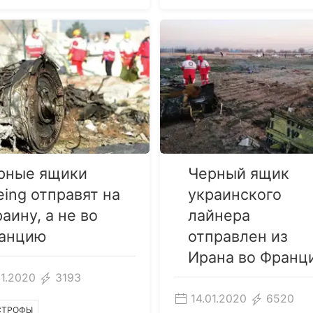
рные ящики
Черный ящик
eing отправят на
украинского
аину, а не во
лайнера
анцию
отправлен из
Ирана во Франц
01.2020
3193
14.01.2020
6520
СТРОФЫ