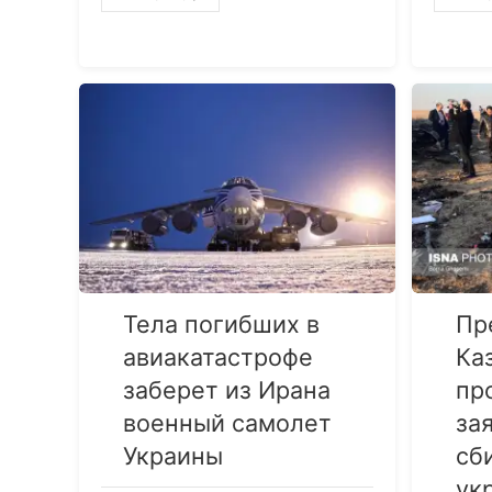
Тела погибших в
Пр
авиакатастрофе
Ка
заберет из Ирана
пр
военный самолет
за
Украины
сб
ук