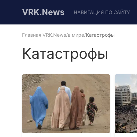
VRK.News
НАВИГАЦИЯ ПО САЙТУ
Главная VRK.News
в мире
Катастрофы
Катастрофы