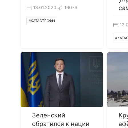
са
13.01.2020
16079
#КАТАСТРОФЫ
12.
#КАТА
Зеленский
Кр
обратился к нации
аф