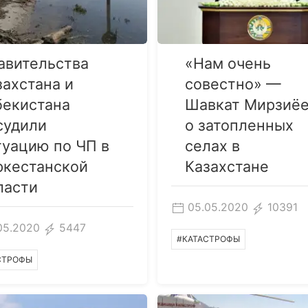
авительства
«Нам очень
захстана и
совестно» —
бекистана
Шавкат Мирзиё
судили
о затопленных
туацию по ЧП в
селах в
ркестанской
Казахстане
ласти
05.05.2020
10391
05.2020
5447
#КАТАСТРОФЫ
СТРОФЫ