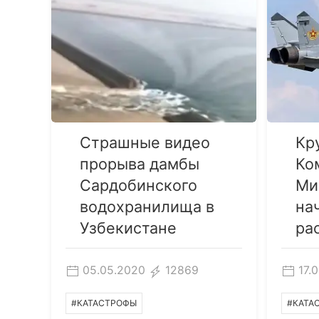
Страшные видео
Кр
прорыва дамбы
Ко
Сардобинского
Ми
водохранилища в
на
Узбекистане
ра
05.05.2020
12869
17.
#КАТАСТРОФЫ
#КАТА