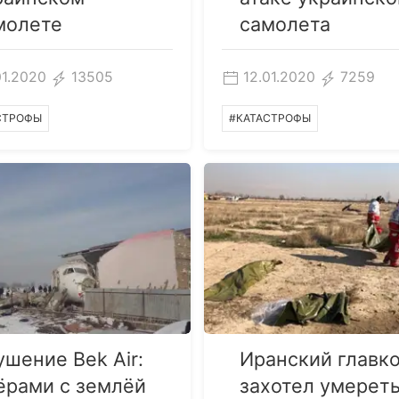
молете
самолета
01.2020
13505
12.01.2020
7259
СТРОФЫ
#КАТАСТРОФЫ
ушение Bek Air:
Иранский главк
ёрами с землёй
захотел умерет