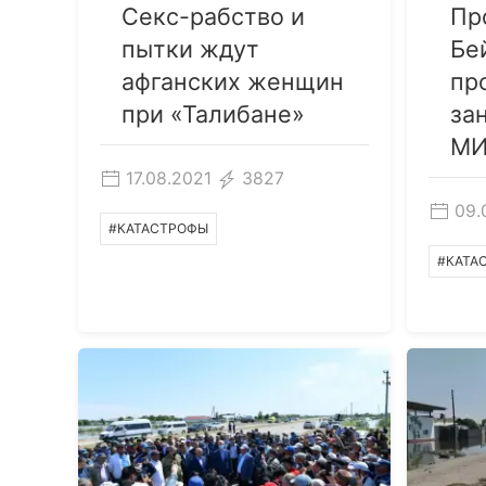
Секс-рабство и
Пр
пытки ждут
Бе
афганских женщин
пр
при «Талибане»
за
М
17.08.2021
3827
09.
#КАТАСТРОФЫ
#КАТА