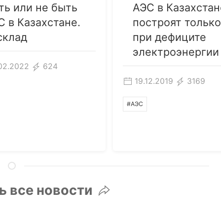
ть или не быть
АЭС в Казахстан
С в Казахстане.
построят только
склад
при дефиците
электроэнергии
02.2022
624
19.12.2019
3169
#АЭС
ь все новости