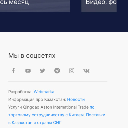
сь месяц
Видео, фото
Мы в соцсетях
Разработка:
Webmarka
Информация про Казахстан:
Новости
Услуги Qingdao Aston International Trade
по
торговому сотрудничеству с Китаем. Поставки
в Казахстан и страны СНГ