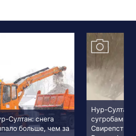
Нур-Султан 
р-Султан: снега
сугробами.
пало больше, чем за
Свирепствуе