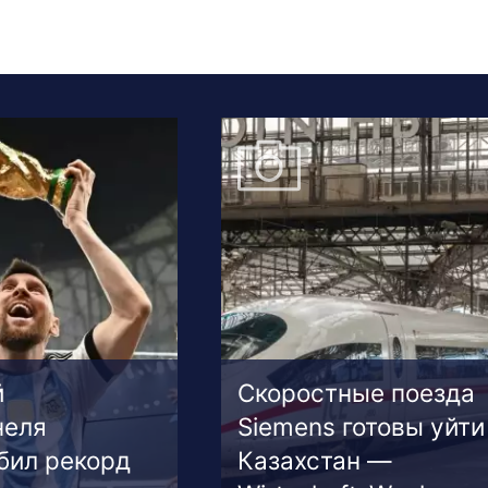
й
Скоростные поезда
неля
Siemens готовы уйти
бил рекорд
Казахстан —