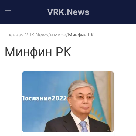
VRK.News
Главная VRK.News
в мире
Минфин РК
Минфин РК