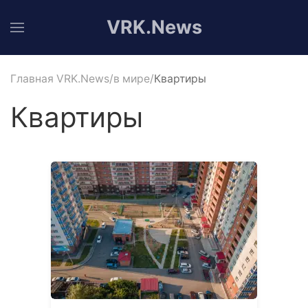
VRK.News
Главная VRK.News
в мире
Квартиры
Квартиры