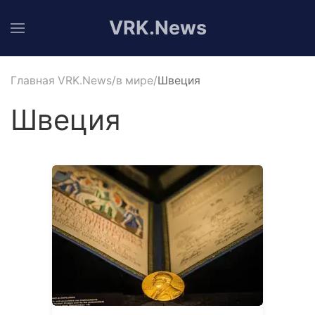
VRK.News
Главная VRK.News
в мире
Швеция
Швеция