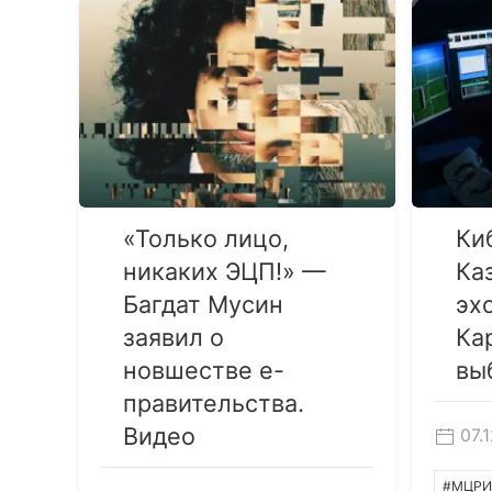
«Только лицо,
Ки
никаких ЭЦП!» —
Ка
Багдат Мусин
эх
заявил о
Ка
новшестве е-
вы
правительства.
Видео
07.
#МЦРИ