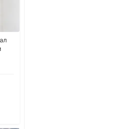
тал
м