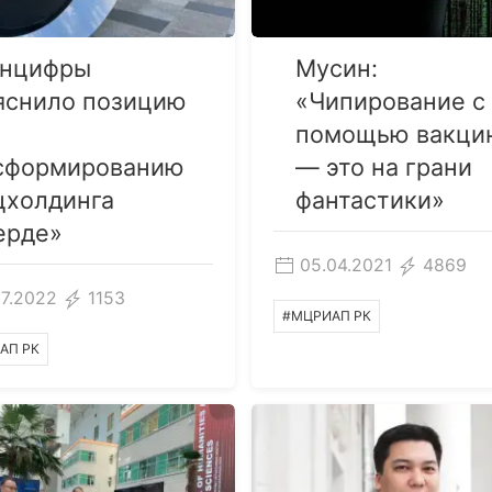
нцифры
Мусин:
яснило позицию
«Чипирование с
помощью вакци
сформированию
— это на грани
цхолдинга
фантастики»
ерде»
05.04.2021
4869
07.2022
1153
#МЦРИАП РК
АП РК