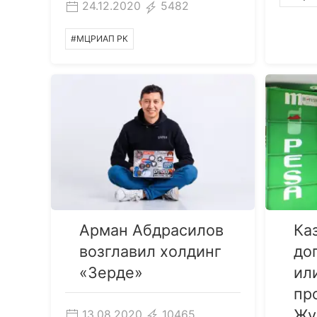
24.12.2020
5482
#МЦРИАП РК
Арман Абдрасилов
Ка
возглавил холдинг
до
«Зерде»
ил
пр
Жу
13.08.2020
10465