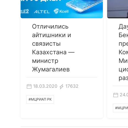
Отличились
Да
айтишники и
Бе
связисты
пр
Казахстана —
Ко
министр
Ми
Жумагалиев
ци
ра
18.03.2020
17632
24.
#МЦРИАП РК
#МЦРИ