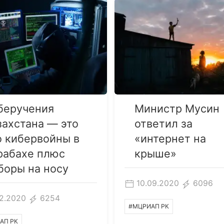
беручения
Министр Мусин
захстана — это
ответил за
о кибервойны в
«интернет на
рабахе плюс
крыше»
боры на носу
10.09.2020
6096
12.2020
6254
#МЦРИАП РК
АП РК