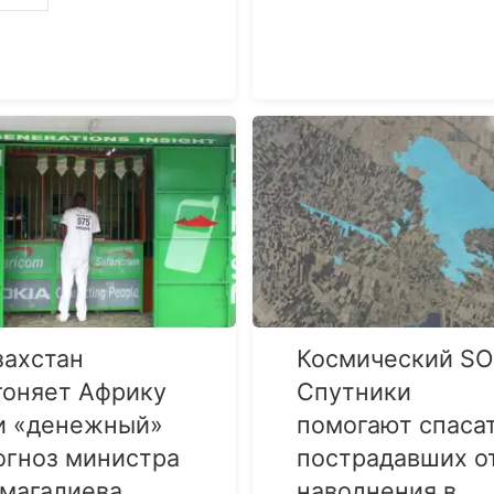
захстан
Космический SO
гоняет Африку
Cпутники
и «денежный»
помогают спаса
огноз министра
пострадавших о
магалиева
наводнения в