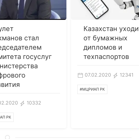
улет
Казахстан уходи
кманов стал
от бумажных
едседателем
дипломов и
митета госуслуг
техпаспортов
нистерства
фрового
07.02.2020
12341
звития
#МЦРИАП РК
02.2020
10332
АП РК