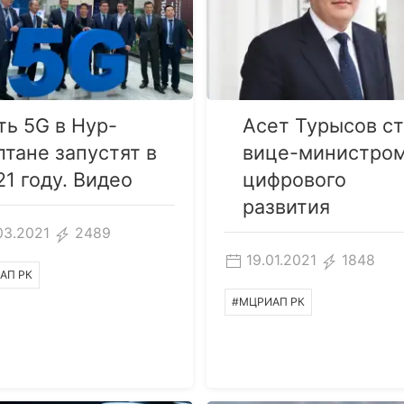
ть 5G в Нур-
Асет Турысов с
лтане запустят в
вице-министро
21 году. Видео
цифрового
развития
03.2021
2489
19.01.2021
1848
АП РК
#МЦРИАП РК