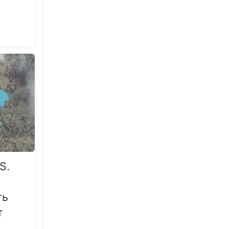
S.
ть
т