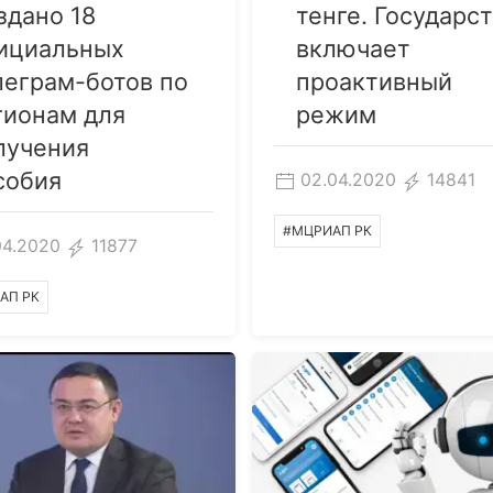
здано 18
тенге. Государс
ициальных
включает
леграм-ботов по
проактивный
гионам для
режим
лучения
собия
02.04.2020
14841
#МЦРИАП РК
04.2020
11877
АП РК