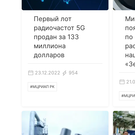
Первый лот
Ми
радиочастот 5G
по
продан за 133
по
миллиона
ра
долларов
на
«З
23.12.2022
954
21.
#МЦРИАП РК
#МЦРИ