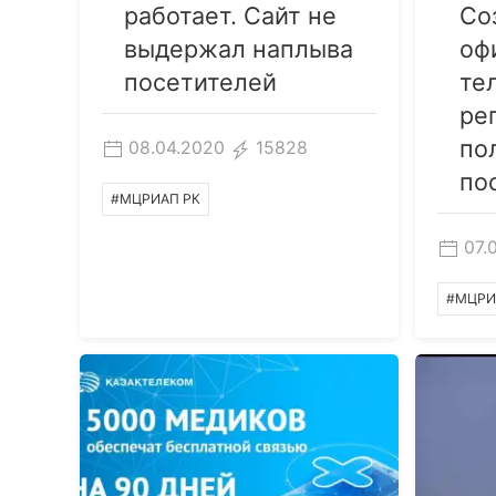
работает. Сайт не
Со
выдержал наплыва
оф
посетителей
те
ре
по
08.04.2020
15828
по
#МЦРИАП РК
07.
#МЦРИ