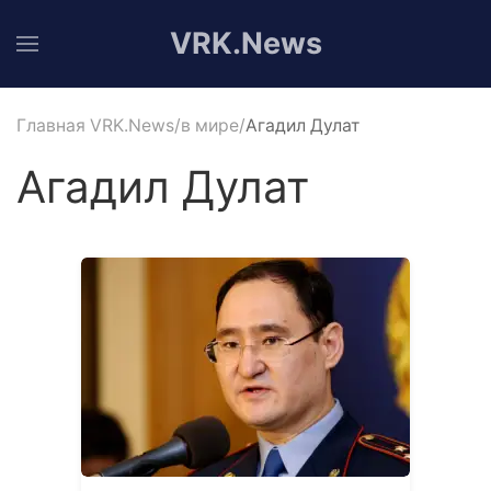
VRK.News
Главная VRK.News
в мире
Агадил Дулат
Агадил Дулат