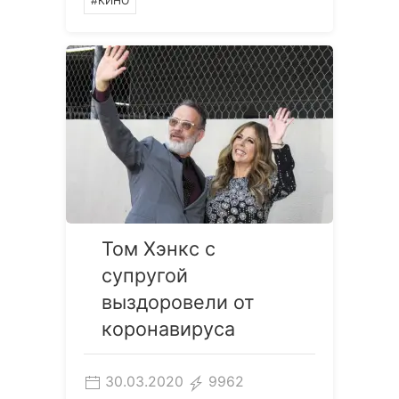
#КИНО
Том Хэнкс с
супругой
выздоровели от
коронавируса
30.03.2020
9962