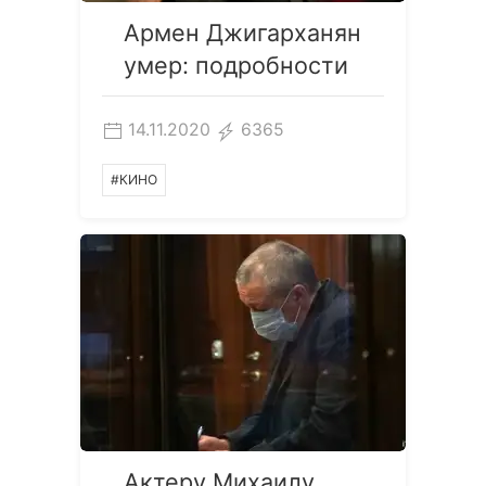
Армен Джигарханян
умер: подробности
14.11.2020
6365
#КИНО
Актеру Михаилу