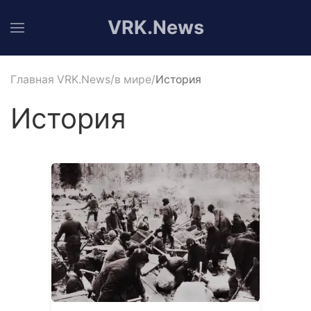
VRK.News
Главная VRK.News
в мире
История
История