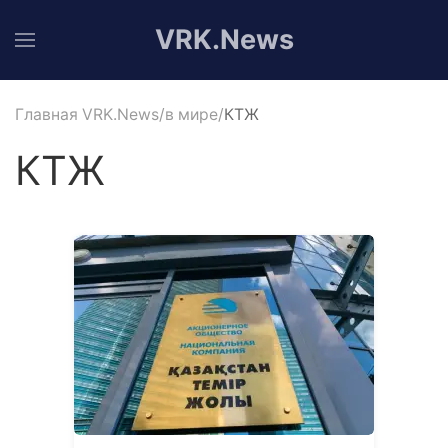
VRK.News
Главная VRK.News
в мире
КТЖ
КТЖ