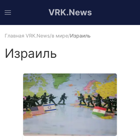
VRK.News
Главная VRK.News
в мире
Израиль
Израиль