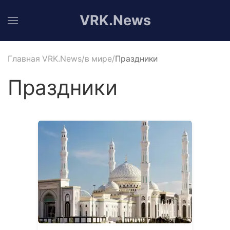
VRK.News
Главная VRK.News
в мире
Праздники
Праздники