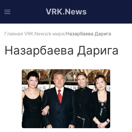
VRK.News
Главная VRK.News
в мире
Назарбаева Дарига
Назарбаева Дарига