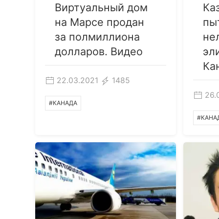
Виртуальный дом
Ка
на Марсе продан
пы
за полмиллиона
не
долларов. Видео
эл
Ка
22.03.2021
1485
26.
#КАНАДА
#КАНА