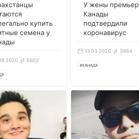
захстанцы
У жены премьер
таются
Канады
легально купить
подтвердили
итные семена у
коронавирус
нады
13.03.2020
3864
08.2020
6602
#КАНАДА
ДА