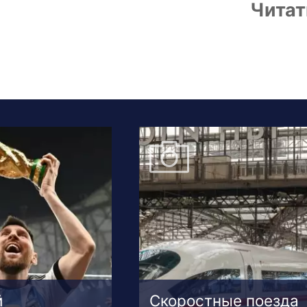
Читат
й
Скоростные поезда