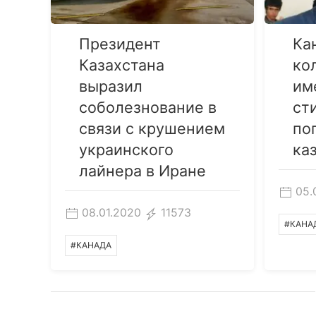
Президент
Ка
Казахстана
ко
выразил
им
соболезнование в
ст
связи с крушением
по
украинского
ка
лайнера в Иране
05.
08.01.2020
11573
#КАНА
#КАНАДА