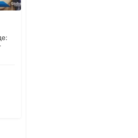
де:
т