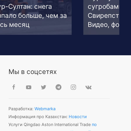
р-Султан: снега
сугробами.
пало больше, чем за
Свирепствуе
сь месяц
Видео, фото
Мы в соцсетях
Разработка:
Webmarka
Информация про Казахстан:
Новости
Услуги Qingdao Aston International Trade
по