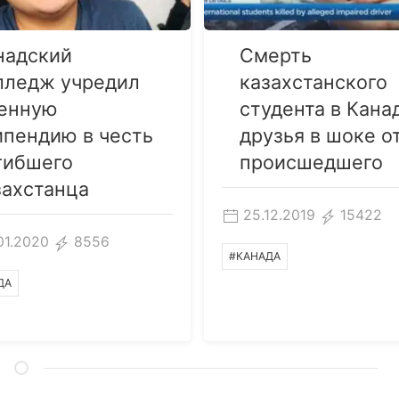
надский
Смерть
лледж учредил
казахстанского
енную
студента в Кана
ипендию в честь
друзья в шоке о
гибшего
происшедшего
захстанца
25.12.2019
15422
01.2020
8556
#КАНАДА
ДА