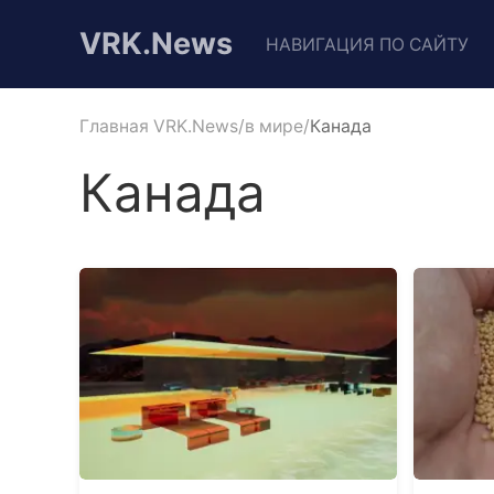
VRK.News
НАВИГАЦИЯ ПО САЙТУ
Главная VRK.News
в мире
Канада
Канада