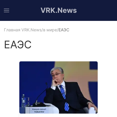
VRK.News
Главная VRK.News
в мире
ЕАЭС
ЕАЭС