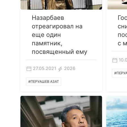
Назарбаев
Го
отреагировал на
сн
еще один
по
памятник,
с 
посвященный ему
10.
27.05.2021
2026
#ПЕРУ
#ПЕРУАШЕВ АЗАТ