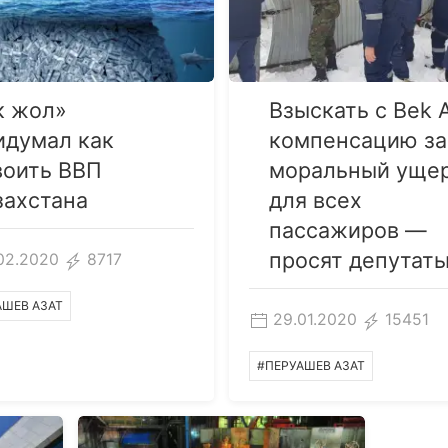
к жол»
Взыскать с Bek A
идумал как
компенсацию за
воить ВВП
моральный уще
захстана
для всех
пассажиров —
просят депутат
02.2020
8717
АШЕВ АЗАТ
29.01.2020
15451
#ПЕРУАШЕВ АЗАТ