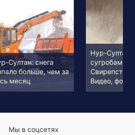
Нур-Султан 
р-Султан: снега
сугробами.
пало больше, чем за
Свирепствуе
сь месяц
Видео, фото
Мы в соцсетях