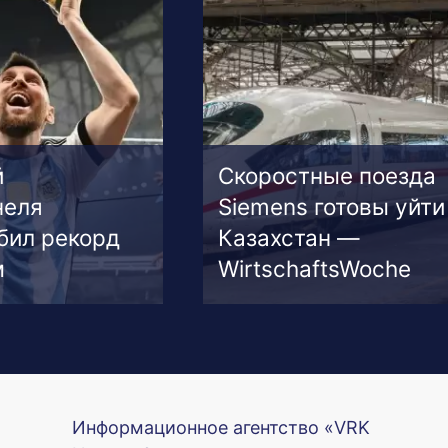
й
Скоростные поезда
неля
Siemens готовы уйти
бил рекорд
Казахстан —
м
WirtschaftsWoche
Информационное агентство «VRK