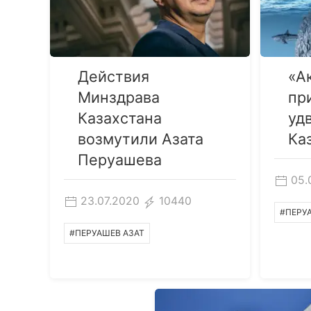
Действия
«А
Минздрава
пр
Казахстана
уд
возмутили Азата
Ка
Перуашева
05.
23.07.2020
10440
#ПЕРУ
#ПЕРУАШЕВ АЗАТ