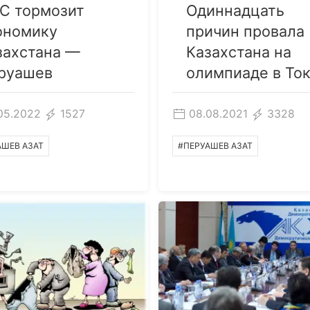
С тормозит
Одиннадцать
ономику
причин провала
захстана —
Казахстана на
руашев
олимпиаде в То
05.2022
1527
08.08.2021
3328
АШЕВ АЗАТ
#ПЕРУАШЕВ АЗАТ