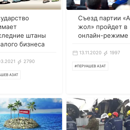
сударство
Съезд партии «
имает
жол» пройдет в
следние штаны
онлайн-режиме
малого бизнеса
13.11.2020
1997
03.2021
2790
#ПЕРУАШЕВ АЗАТ
АШЕВ АЗАТ