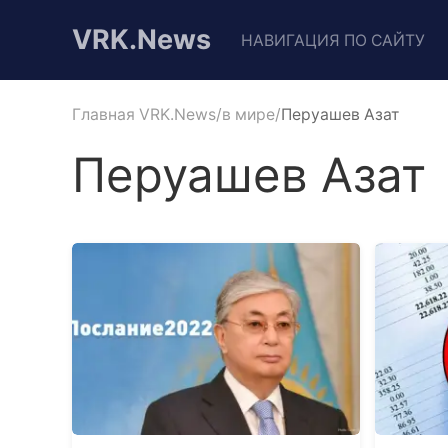
VRK.News
НАВИГАЦИЯ ПО САЙТУ
Главная VRK.News
в мире
Перуашев Азат
Перуашев Азат