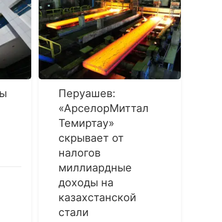
ры
Перуашев:
«АрселорМиттал
Темиртау»
скрывает от
налогов
миллиардные
доходы на
казахстанской
стали