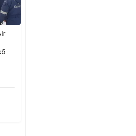
ir
рб
ы